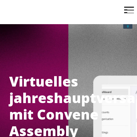
Virtuelles
jahreshauptvers
mit Convene
Assembly