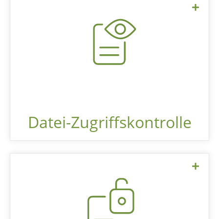
Die detaillierte Zugriffssteuerung von
Convene ermöglicht es Meeting-
Administratoren, auszuwählen, welche
Teile eines Meeting-Pakets jeder
Meeting-Teilnehmer sehen kann. Private
Daten werden daher nur von denjenigen
gesehen, die sie benötigen.
Datei-Zugriffskontrolle
Um dieses Recht wahrnehmen zu
können, muss eine Organisation in der
Lage sein, alle Informationen über die
Person zu finden.